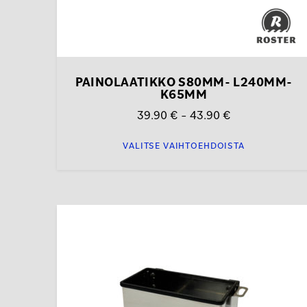
PAINOLAATIKKO S80MM- L240MM-
K65MM
Hintaluokka:
39.90
€
–
43.90
€
39.90 €
VALITSE VAIHTOEHDOISTA
-
43.90 €
Tällä
tuotteella
on
useampi
muunnelma.
Voit