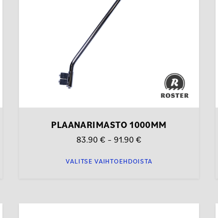
tehdä
valinnat
tuotteen
sivulla.
PLAANARIMASTO 1000MM
Hintaluokka:
83.90
€
–
91.90
€
83.90 €
VALITSE VAIHTOEHDOISTA
-
91.90 €