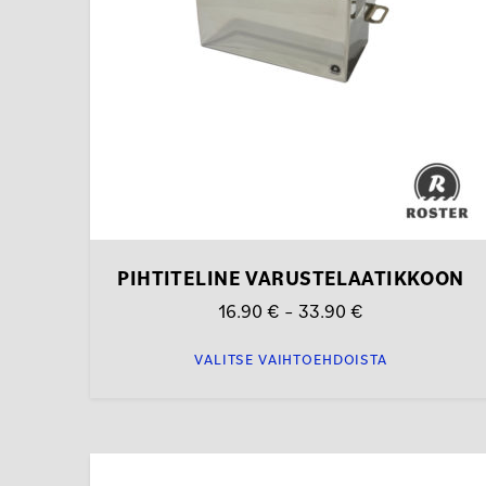
tehdä
valinnat
tuotteen
sivulla.
PIHTITELINE VARUSTELAATIKKOON
Hintaluokka:
16.90
€
–
33.90
€
16.90 €
VALITSE VAIHTOEHDOISTA
-
33.90 €
Tällä