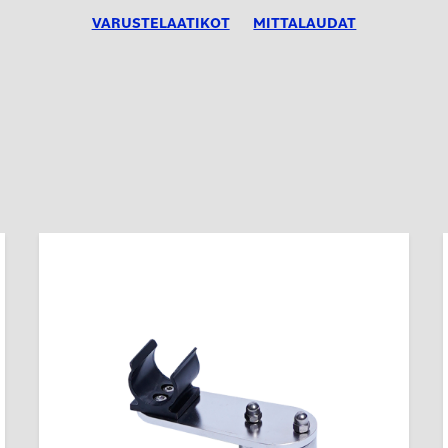
VARUSTELAATIKOT
MITTALAUDAT
Tällä
tuotteella
on
useampi
muunnelma.
Voit
tehdä
valinnat
tuotteen