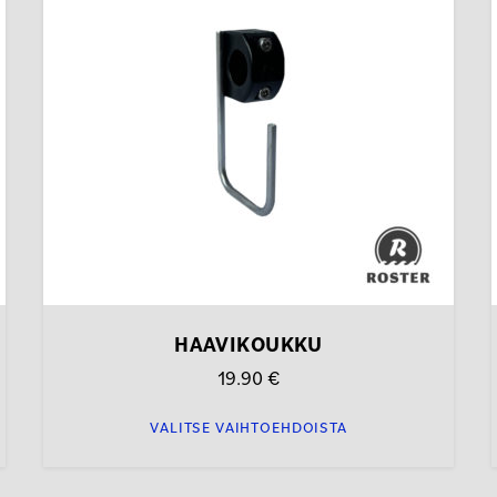
muunnelma.
Voit
tehdä
valinnat
tuotteen
sivulla.
s
HAAVIKOUKKU
19.90
€
VALITSE VAIHTOEHDOISTA