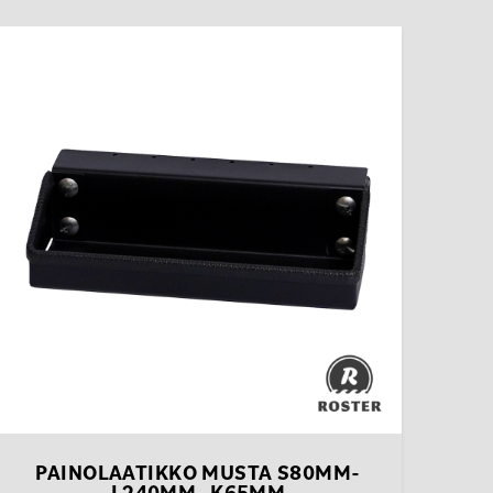
Tällä
tuotteella
on
useampi
muunnelma.
Voit
tehdä
valinnat
tuotteen
ivulla.
PAINOLAATIKKO MUSTA S80MM-
L240MM- K65MM