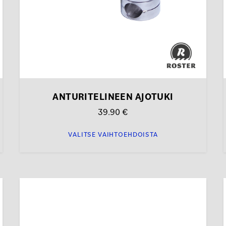
sivulla.
s
ANTURITELINEEN AJOTUKI
39.90
€
VALITSE VAIHTOEHDOISTA
Tällä
tuotteella
on
useampi