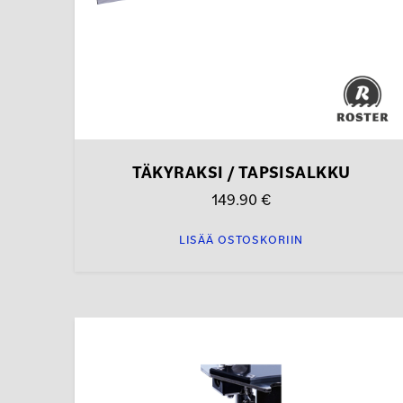
TÄKYRAKSI / TAPSISALKKU
149.90
€
LISÄÄ OSTOSKORIIN
Tällä
tuotteella
on
useampi