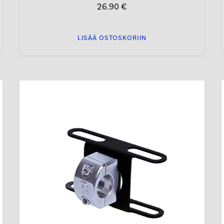
26.90
€
LISÄÄ OSTOSKORIIN
Tällä
tuotteella
on
useampi
muunnelma.
Voit
tehdä
valinnat
tuotteen
sivulla.
s