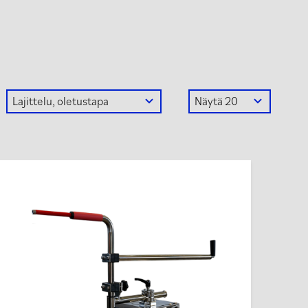
Tällä
tuotteella
on
useampi
muunnelma.
Voit
tehdä
valinnat
tuotteen