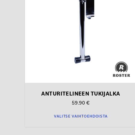
muunnelma.
Voit
tehdä
valinnat
tuotteen
sivulla.
ANTURITELINEEN TUKIJALKA
59.90
€
VALITSE VAIHTOEHDOISTA