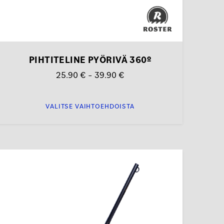
PIHTITELINE PYÖRIVÄ 360º
Hintaluokka:
25.90
€
–
39.90
€
25.90 €
-
VALITSE VAIHTOEHDOISTA
39.90 €