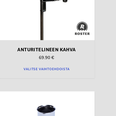
ivulla.
ANTURITELINEEN KAHVA
69.90
€
VALITSE VAIHTOEHDOISTA
Tällä
tuotteella
on
useampi