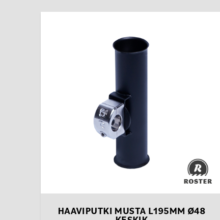
Tällä
tuotteella
on
useampi
muunnelma.
Voit
tehdä
valinnat
tuotteen
sivulla.
HAAVIPUTKI MUSTA L195MM Ø48
KESKIK