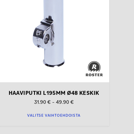
muunnelma.
Voit
tehdä
valinnat
tuotteen
ivulla.
HAAVIPUTKI L195MM Ø48 KESKIK
Hintaluokka:
31.90
€
–
49.90
€
31.90 €
VALITSE VAIHTOEHDOISTA
-
49.90 €