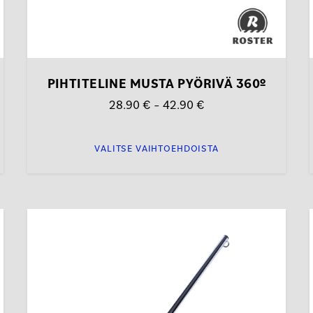
PIHTITELINE MUSTA PYÖRIVÄ 360º
Hintaluokka:
28.90
€
–
42.90
€
28.90 €
-
VALITSE VAIHTOEHDOISTA
42.90 €
Tällä
tuotteella
on
useampi
muunnelma.
Voit