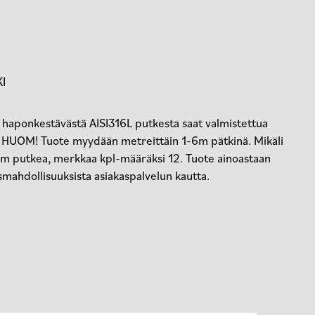
KI
ta haponkestävästä AISI316L putkesta saat valmistettua
i. HUOM! Tuote myydään metreittäin 1-6m pätkinä. Mikäli
 6m putkea, merkkaa kpl-määräksi 12. Tuote ainoastaan
smahdollisuuksista asiakaspalvelun kautta.