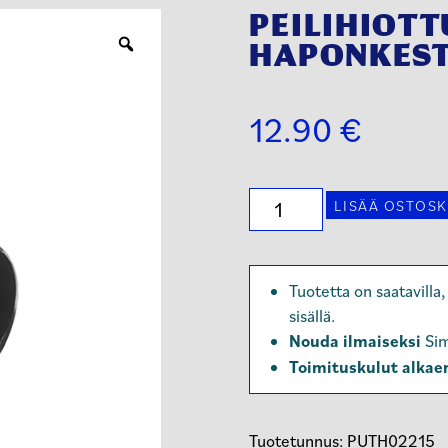
PEILIHIOTT
HAPONKESTÄ
12.90
€
PEILIHIOTTUPUTKI
LISÄÄ OSTOSK
Ø22X
1.5
HAPONKESTÄVÄ
Tuotetta on saatavill
AISI316L
sisällä.
määrä
Nouda ilmaiseksi
Sim
Toimituskulut alkae
Tuotetunnus:
PUTH02215