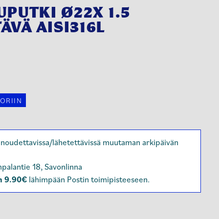
UPUTKI Ø22X 1.5
VÄ AISI316L
ORIIN
a, noudettavissa/lähetettävissä muutaman arkipäivän
palantie 18, Savonlinna
n 9.90€
lähimpään Postin toimipisteeseen.